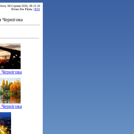
бота, 08-Серпня-2026, 08.23.26
Вітаю Вас
Гість
|
RSS
 Чернігова
 Чернігова
 Чернігова