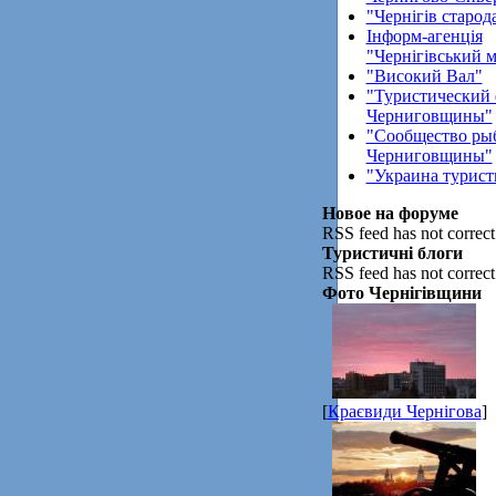
"Чернігів старод
Інформ-агенція
"Чернігівський 
"Високий Вал"
"Туристический
Черниговщины"
"Сообщество ры
Черниговщины"
"Украина турист
Новое на форуме
RSS feed has not correct
Туристичні блоги
RSS feed has not correct
Фото Чернігівщини
[
Краєвиди Чернігова
]