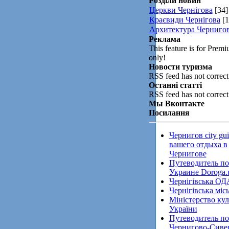
Розділи новин
Церкви Чернігова
[34]
Краєвиди Чернігова
[1
Архитектура Черниго
Реклама
This feature is for Prem
only!
Новости туризма
RSS feed has not correct
Останні статті
RSS feed has not correct
Мы Вконтакте
Посилання
Чернигов city gui
вашего отдыха в
Чернигове
Путеводитель по
Украине Doroga.
Чернігівська ОД
Чернігівська міс
Міністерство ку
України
Путеводитель по
Чернигово-Сиве