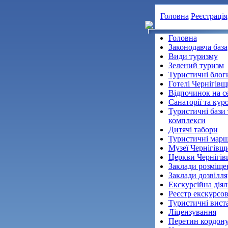
Головна
Реєстрація
Головна
Законодавча база
Види туризму
Зелений туризм
Туристичні блог
Готелі Чернігів
Відпочинок на се
Санаторії та кур
Туристичні бази 
комплекси
Дитячі табори
Туристичні мар
Музеї Чернігівщ
Церкви Чернігі
Заклади розміще
Заклади дозвілля
Екскурcійна діял
Реєстр екскурсов
Туристичні вист
Ліцензування
Перетин кордон