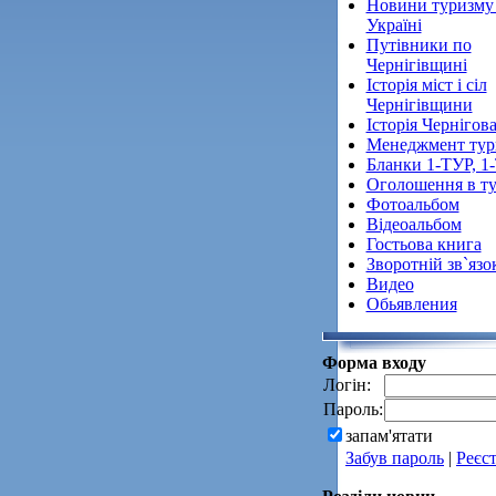
Новини туризму
Україні
Путівники по
Чернігівщині
Історія міст і сіл
Чернігівщини
Історія Чернігов
Менеджмент тур
Бланки 1-ТУР, 1
Оголошення в ту
Фотоальбом
Відеоальбом
Гостьова книга
Зворотній зв`язо
Видео
Обьявления
Форма входу
Логін:
Пароль:
запам'ятати
Забув пароль
|
Реєст