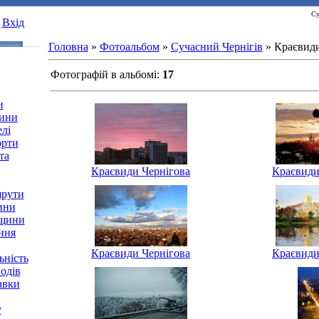
Су
Вхід
Головна
»
Фотоальбом
»
Сучасний Чернігів
» Краєвиди
Фотографій в альбомі
:
17
и
щини
лі
орти
та
Краєвиди Чернігова
Краєвиди
шрути
ини
вщини
ння
Краєвиди Чернігова
Краєвиди
ьність
одів
авки
у