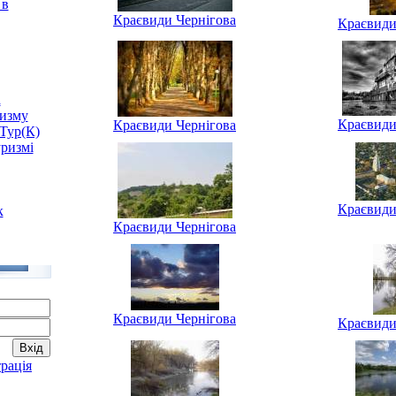
 в
Краєвиди Чернігова
Краєвиди
а
изму
Краєвиди
Краєвиди Чернігова
-Тур(К)
ризмі
Краєвиди
к
Краєвиди Чернігова
Краєвиди Чернігова
Краєвиди
рація