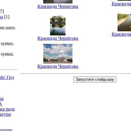
Краєвиди
Краєвиди Чернігова
7]
ва
[1]
ium users
Краєвиди
Краєвиди Чернігова
 syntax.
 syntax.
Краєвиди Чернігова
de: Гид
ua
А
ька рада
льтури
рщине